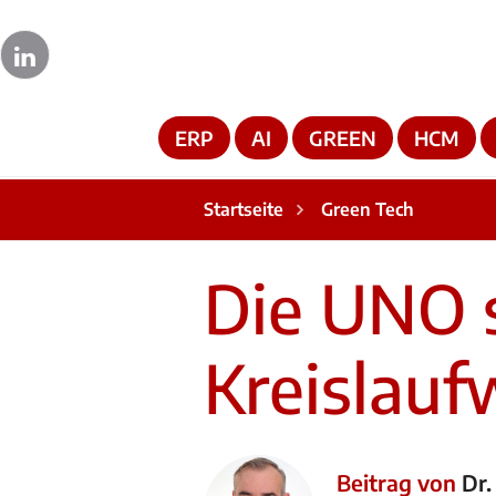
ERP
AI
GREEN
HCM
Startseite
Green Tech
Die UNO s
Kreislauf
Beitrag von
Dr.