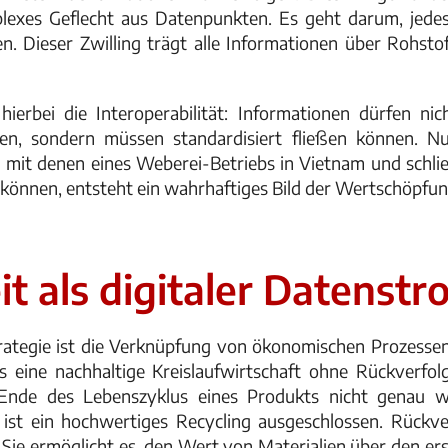
plexes Geflecht aus Datenpunkten. Es geht darum, jede
ten. Dieser Zwilling trägt alle Informationen über Rohst
ierbei die Interoperabilität: Informationen dürfen nic
en, sondern müssen standardisiert fließen können. N
mit denen eines Weberei-Betriebs in Vietnam und schli
können, entsteht ein wahrhaftiges Bild der Wertschöpfun
t als digitaler Datenstr
ategie ist die Verknüpfung von ökonomischen Prozessen
s eine nachhaltige Kreislaufwirtschaft ohne Rückverfolgb
de des Lebenszyklus eines Produkts nicht genau we
st ein hochwertiges Recycling ausgeschlossen. Rückver
t. Sie ermöglicht es, den Wert von Materialien über den er