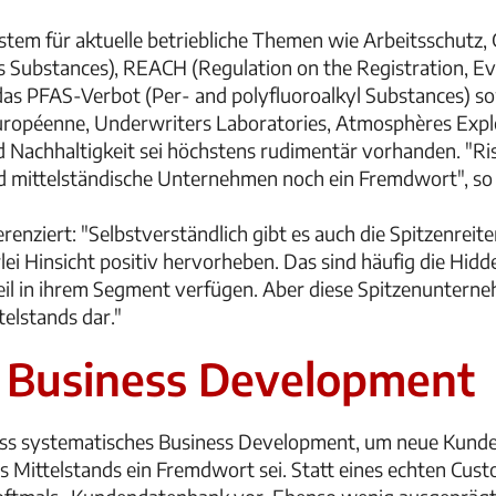
em für aktuelle betriebliche Themen wie Arbeitsschutz, 
 Substances), REACH (Regulation on the Registration, Ev
 das PFAS-Verbot (Per- and polyfluoroalkyl Substances) s
uropéenne, Underwriters Laboratories, Atmosphères Explos
 Nachhaltigkeit sei höchstens rudimentär vorhanden. "R
 und mittelständische Unternehmen noch ein Fremdwort", s
nziert: "Selbstverständlich gibt es auch die Spitzenreiter,
rlei Hinsicht positiv hervorheben. Das sind häufig die Hid
il in ihrem Segment verfügen. Aber diese Spitzenunterne
elstands dar."
 Business Development
ass systematisches Business Development, um neue Kunde
es Mittelstands ein Fremdwort sei. Statt eines echten Cus