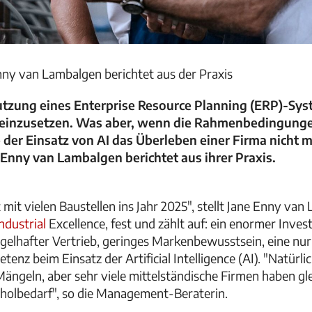
y van Lambalgen berichtet aus der Praxis
 Nutzung eines Enterprise Resource Planning (ERP)-S
einzusetzen. Was aber, wenn die Rahmenbedingungen
er Einsatz von AI das Überleben einer Firma nicht m
nny van Lambalgen berichtet aus ihrer Praxis.
mit vielen Baustellen ins Jahr 2025", stellt Jane Enny v
ndustrial
Excellence, fest und zählt auf: ein enormer Inves
ngelhafter Vertrieb, geringes Markenbewusstsein, eine nur
nz beim Einsatz der Artificial Intelligence (AI). "Natürlich
 Mängeln, aber sehr viele mittelständische Firmen haben gl
hholbedarf", so die Management-Beraterin.