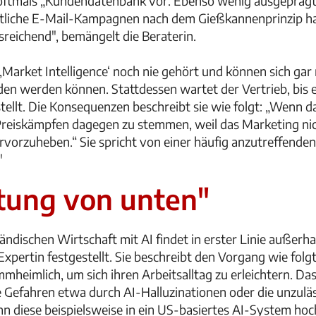
ftmals „Kundendatenbank vor. Ebenso wenig ausgeprägt 
ntliche E-Mail-Kampagnen nach dem Gießkannenprinzip hal
sreichend", bemängelt die Beraterin.
Market Intelligence‘ noch nie gehört und können sich gar n
en werden können. Stattdessen wartet der Vertrieb, bis e
tellt. Die Konsequenzen beschreibt sie wie folgt: „Wenn 
Preiskämpfen dagegen zu stemmen, weil das Marketing nich
ervorzuheben.“ Sie spricht von einer häufig anzutreffende
"
tung von unten"
ändischen Wirtschaft mit AI findet in erster Linie außerh
 Expertin festgestellt. Sie beschreibt den Vorgang wie folg
heimlich, um sich ihren Arbeitsalltag zu erleichtern. Das 
ele Gefahren etwa durch AI-Halluzinationen oder die unzu
 diese beispielsweise in ein US-basiertes AI-System ho