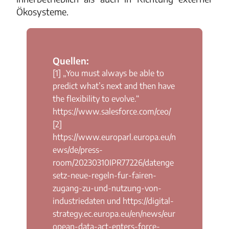
Ökosysteme.
Quellen:
[1] „You must always be able to
predict what’s next and then have
the flexibility to evolve.“
https://www.salesforce.com/ceo/
[2]
https://www.europarl.europa.eu/n
ews/de/press-
room/20230310IPR77226/datenge
setz-neue-regeln-fur-fairen-
zugang-zu-und-nutzung-von-
industriedaten
und
https://digital-
strategy.ec.europa.eu/en/news/eur
opean-data-act-enters-force-