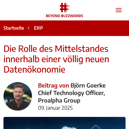
Startseite
ERP
Die Rolle des Mittelstandes
innerhalb einer völlig neuen
Datenökonomie
Beitrag von
Björn Goerke
Chief Technology Officer,
Proalpha Group
09. Januar 2025