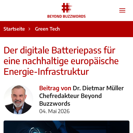
Startseite
Green Tech
Der digitale Batteriepass für
eine nachhaltige europäische
Energie-Infrastruktur
Beitrag von
Dr. Dietmar Müller
Chefredakteur Beyond
Buzzwords
04. Mai 2026