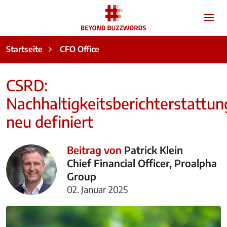
Startseite
CFO Office
CSRD:
Nachhaltigkeitsberichterstattun
neu definiert
Beitrag von
Patrick Klein
Chief Financial Officer, Proalpha
Group
02. Januar 2025